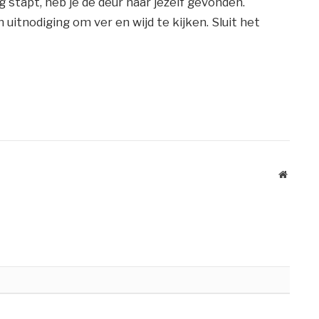
ng stapt, heb je de deur naar jezelf gevonden.
n uitnodiging om ver en wijd te kijken. Sluit het
Website