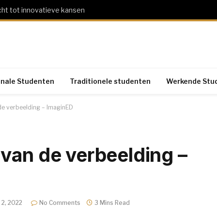
cht tot innovatieve kansen
onale Studenten
Traditionele studenten
Werkende Stu
de verbeelding – ImaginED
van de verbeelding –
2, 2022
No Comments
3 Mins Read