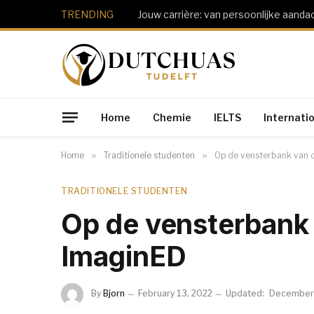
TRENDING
Jouw carrière: van persoonlijke aanda
Home
Chemie
IELTS
Internati
Home
»
Traditionele studenten
»
Op de vensterbank van 
TRADITIONELE STUDENTEN
Op de vensterbank 
ImaginED
By
Bjorn
February 13, 2022
Updated:
December 