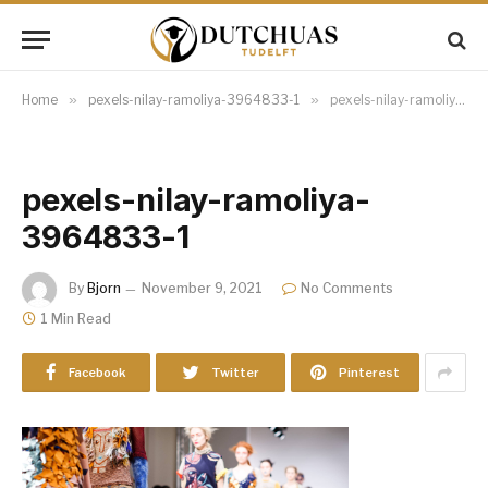
Home
»
pexels-nilay-ramoliya-3964833-1
»
pexels-nilay-ramoliya-3964833-1
pexels-nilay-ramoliya-
3964833-1
By
Bjorn
November 9, 2021
No Comments
1 Min Read
Facebook
Twitter
Pinterest