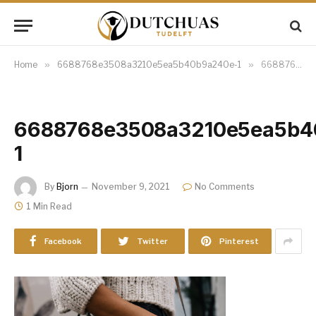
Home
»
6688768e3508a3210e5ea5b40b9a240e-1
»
6688768e3508a3210e5ea5b40b9a240e-1
6688768e3508a3210e5ea5b4
1
By
Bjorn
November 9, 2021
No Comments
1 Min Read
Facebook
Twitter
Pinterest