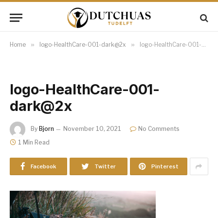
Home
»
logo-HealthCare-001-dark@2x
»
logo-HealthCare-001-dark@2x
logo-HealthCare-001-
dark@2x
By
Bjorn
November 10, 2021
No Comments
1 Min Read
Facebook
Twitter
Pinterest