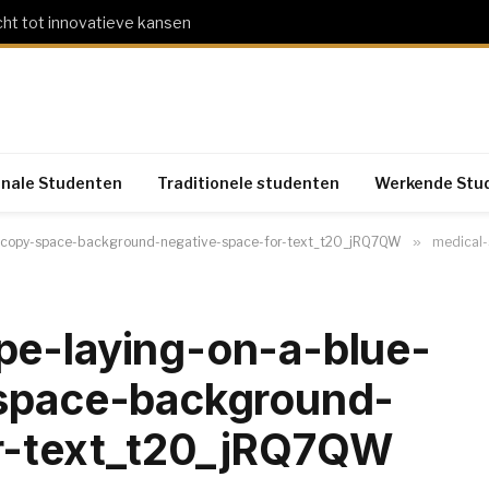
cht tot innovatieve kansen
onale Studenten
Traditionele studenten
Werkende Stu
ce-copy-space-background-negative-space-for-text_t20_jRQ7QW
»
medical-steth
pe-laying-on-a-blue-
-space-background-
r-text_t20_jRQ7QW