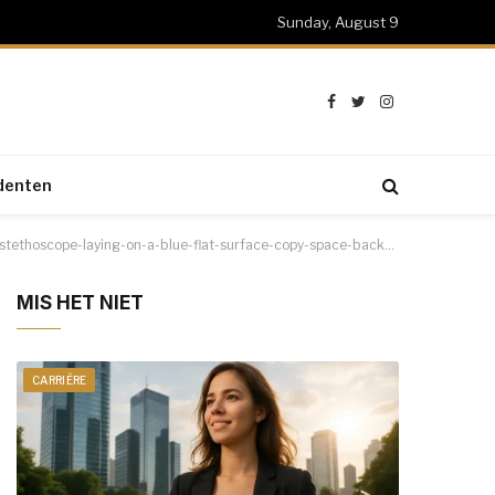
Sunday, August 9
Facebook
Twitter
Instagram
denten
oscope-laying-on-a-blue-flat-surface-copy-space-background-negative-space-for-text_t20_jRQ7QW
MIS HET NIET
CARRIÈRE