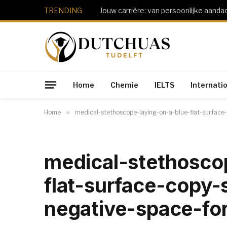
TRENDING
Jouw carrière: van persoonlijke aanda
Home
Chemie
IELTS
Internati
Home
»
medical-stethoscope-laying-on-a-blue-flat-surfa
medical-stethosco
flat-surface-copy
negative-space-fo