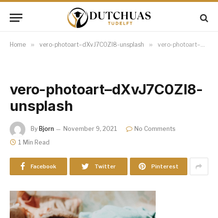
Home
»
vero-photoart–dXvJ7C0ZI8-unsplash
»
vero-photoart–dXvJ7C0ZI8-unsplash
vero-photoart–dXvJ7C0ZI8-
unsplash
By
Bjorn
November 9, 2021
No Comments
1 Min Read
Facebook
Twitter
Pinterest